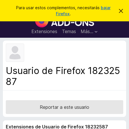
B
Conectarse
Para usar estos complementos, necesitarás
bajar
I
u
Firefox
.
g
B
s
n
u
o
c
r
s
Extensiones
Temas
Más...
a
a
c
r
r
e
a
s
d
t
e
o
a
r
v
Usuario de Firefox 182325
i
d
s
87
e
o
c
o
m
p
Reportar a este usuario
l
e
Extensiones de Usuario de Firefox 18232587
m