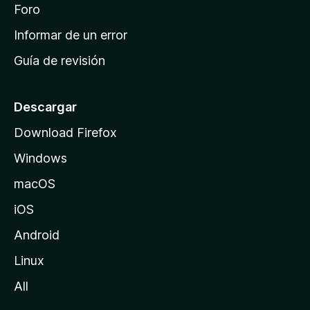
i
Foro
s
n
Informar de un error
i
Guía de revisión
c
i
o
Descargar
d
Download Firefox
e
Windows
M
o
macOS
z
iOS
i
l
Android
l
Linux
a
All