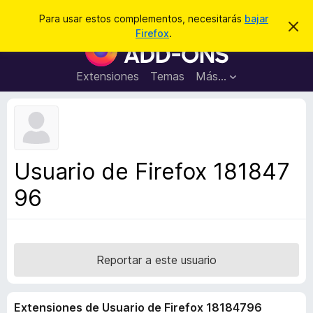
B
Conectarse
Para usar estos complementos, necesitarás
bajar
I
u
Firefox
.
g
B
s
n
u
o
c
r
s
Extensiones
Temas
Más...
a
a
c
r
r
e
a
s
d
t
e
o
a
r
v
Usuario de Firefox 181847
i
d
s
96
e
o
c
o
m
p
Reportar a este usuario
l
e
Extensiones de Usuario de Firefox 18184796
m