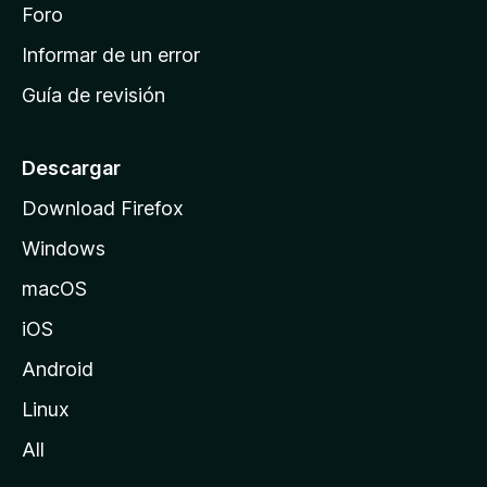
i
Foro
s
n
Informar de un error
i
Guía de revisión
c
i
o
Descargar
d
Download Firefox
e
Windows
M
o
macOS
z
iOS
i
l
Android
l
Linux
a
All