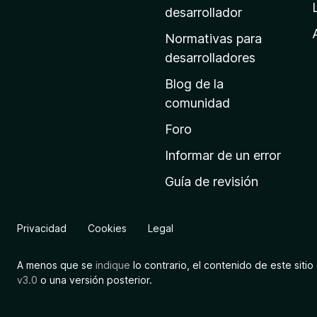
a
desarrollador
d
Normativas para
e
desarrolladores
i
Blog de la
n
comunidad
i
c
Foro
i
Informar de un error
o
Guía de revisión
d
e
M
Privacidad
Cookies
Legal
o
z
A menos que se
indique
lo contrario, el contenido de este sitio 
i
v3.0
o una versión posterior.
l