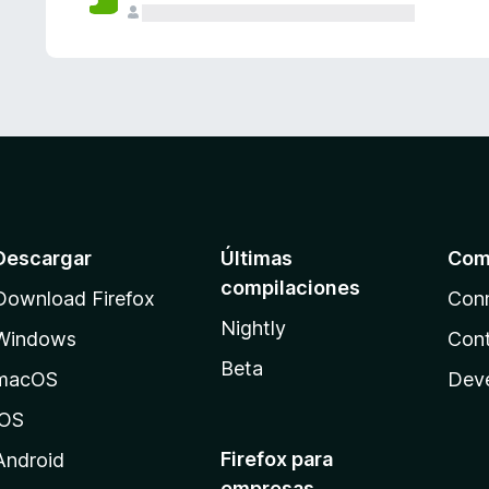
Descargar
Últimas
Com
compilaciones
Download Firefox
Con
Nightly
Windows
Cont
Beta
macOS
Dev
iOS
Firefox para
Android
empresas