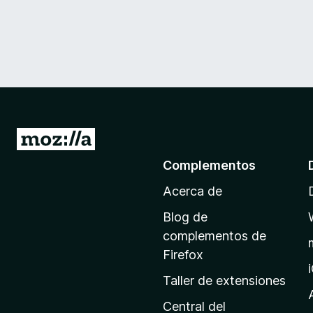
I
r
Complementos
a
Acerca de
l
a
Blog de
p
complementos de
á
Firefox
g
Taller de extensiones
i
n
Central del