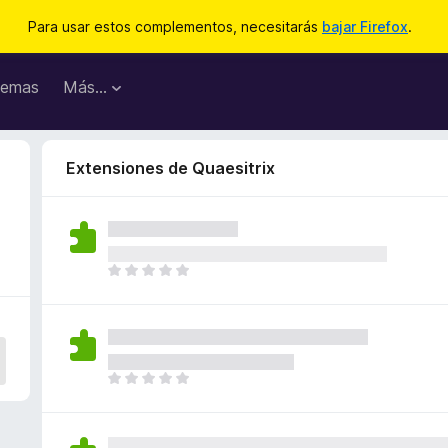
Para usar estos complementos, necesitarás
bajar Firefox
.
emas
Más...
Extensiones de Quaesitrix
T
o
d
a
v
í
T
a
o
n
d
o
a