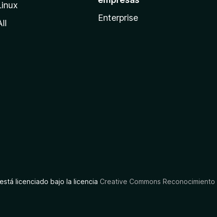
Linux
Enterprise
All
está licenciado bajo la licencia
Creative Commons Reconocimiento C