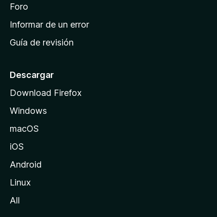
i
Foro
s
n
Informar de un error
i
Guía de revisión
c
i
o
Descargar
d
Download Firefox
e
Windows
M
o
macOS
z
iOS
i
l
Android
l
Linux
a
All