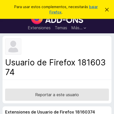
B
Conectarse
Para usar estos complementos, necesitarás
bajar
I
u
Firefox
.
g
B
s
n
u
o
c
r
s
Extensiones
Temas
Más...
a
a
c
r
r
e
a
s
d
t
e
o
a
r
v
Usuario de Firefox 181603
i
d
s
74
e
o
c
o
m
p
Reportar a este usuario
l
e
Extensiones de Usuario de Firefox 18160374
m