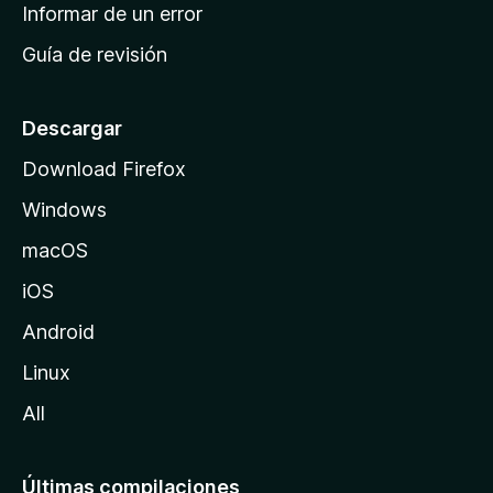
n
Informar de un error
i
Guía de revisión
c
i
o
Descargar
d
Download Firefox
e
Windows
M
o
macOS
z
iOS
i
l
Android
l
Linux
a
All
Últimas compilaciones