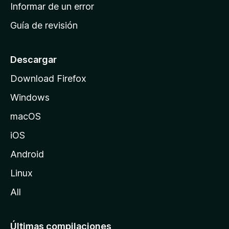
n
Informar de un error
i
Guía de revisión
c
i
o
Descargar
d
Download Firefox
e
Windows
M
o
macOS
z
iOS
i
l
Android
l
Linux
a
All
Últimas compilaciones