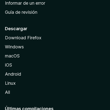
n
Informar de un error
i
Guía de revisión
c
i
o
Descargar
d
Download Firefox
e
Windows
M
o
macOS
z
iOS
i
l
Android
l
Linux
a
All
Últimas compilaciones