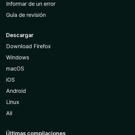
n
Informar de un error
i
Guía de revisión
c
i
o
Descargar
d
Download Firefox
e
Windows
M
o
macOS
z
iOS
i
l
Android
l
Linux
a
All
Últimas compilaciones