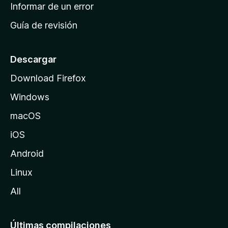
n
Informar de un error
i
Guía de revisión
c
i
o
Descargar
d
Download Firefox
e
Windows
M
o
macOS
z
iOS
i
l
Android
l
Linux
a
All
Últimas compilaciones