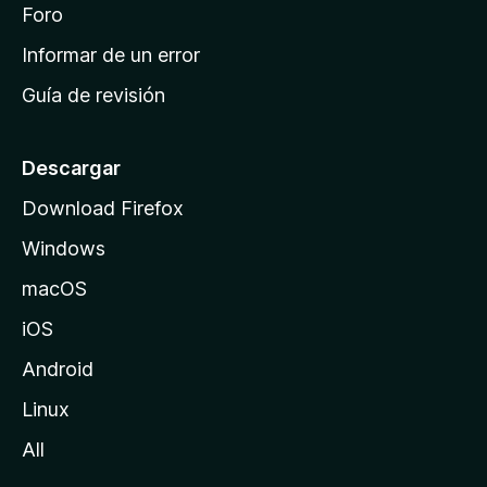
i
Foro
s
n
Informar de un error
i
Guía de revisión
c
i
o
Descargar
d
Download Firefox
e
Windows
M
o
macOS
z
iOS
i
l
Android
l
Linux
a
All