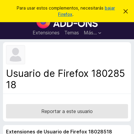
B
Conectarse
Para usar estos complementos, necesitarás
bajar
I
u
Firefox
.
g
B
s
n
u
o
c
r
s
Extensiones
Temas
Más...
a
a
c
r
r
e
a
s
d
t
e
o
a
r
v
Usuario de Firefox 180285
i
d
s
18
e
o
c
o
m
p
Reportar a este usuario
l
e
Extensiones de Usuario de Firefox 18028518
m