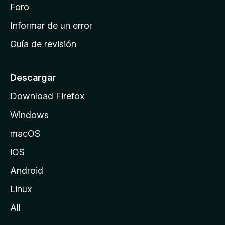
i
Foro
s
n
Informar de un error
i
Guía de revisión
c
i
o
Descargar
d
Download Firefox
e
Windows
M
o
macOS
z
iOS
i
l
Android
l
Linux
a
All