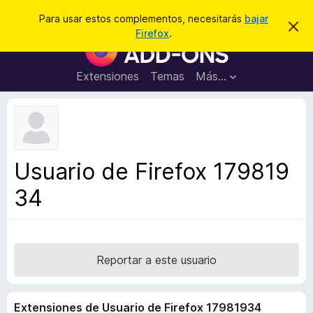
B
Conectarse
Para usar estos complementos, necesitarás
bajar
I
u
Firefox
.
g
B
s
n
u
o
c
r
s
Extensiones
Temas
Más...
a
a
c
r
r
e
a
s
d
t
e
o
a
r
v
Usuario de Firefox 179819
i
d
s
34
e
o
c
o
m
p
Reportar a este usuario
l
e
Extensiones de Usuario de Firefox 17981934
m