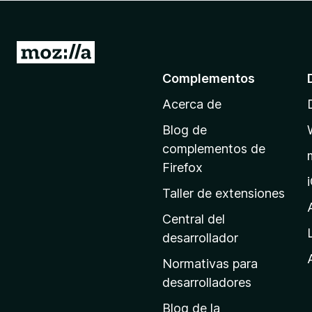
e
n
t
I
o
r
Complementos
s
a
p
Acerca de
l
a
a
r
Blog de
p
a
complementos de
F
á
Firefox
i
g
Taller de extensiones
r
i
e
n
Central del
f
a
desarrollador
o
d
x
Normativas para
e
desarrolladores
i
Blog de la