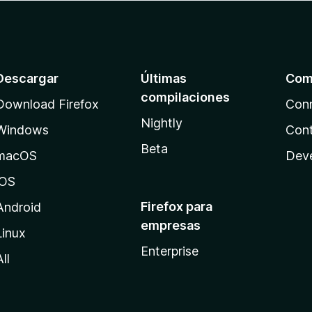
Descargar
Últimas
Com
compilaciones
Download Firefox
Con
Nightly
Windows
Cont
Beta
macOS
Dev
iOS
Firefox para
Android
empresas
Linux
Enterprise
All