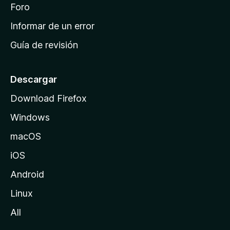
i
Foro
s
n
Informar de un error
i
Guía de revisión
c
i
o
Descargar
d
Download Firefox
e
Windows
M
o
macOS
z
iOS
i
l
Android
l
Linux
a
All