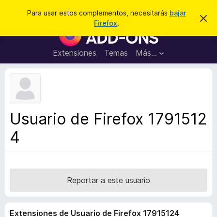
B
Conectarse
Para usar estos complementos, necesitarás
bajar
I
u
Firefox
.
g
B
s
n
u
o
c
r
s
Extensiones
Temas
Más...
a
a
c
r
r
e
a
s
d
t
e
o
a
r
v
Usuario de Firefox 1791512
i
d
s
4
e
o
c
o
m
p
Reportar a este usuario
l
e
Extensiones de Usuario de Firefox 17915124
m