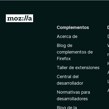
e
n
t
I
o
r
Complementos
s
a
p
Acerca de
l
a
a
r
Blog de
p
a
complementos de
F
á
Firefox
i
g
Taller de extensiones
r
i
e
n
Central del
f
a
desarrollador
o
d
x
Normativas para
e
desarrolladores
i
Blog de la