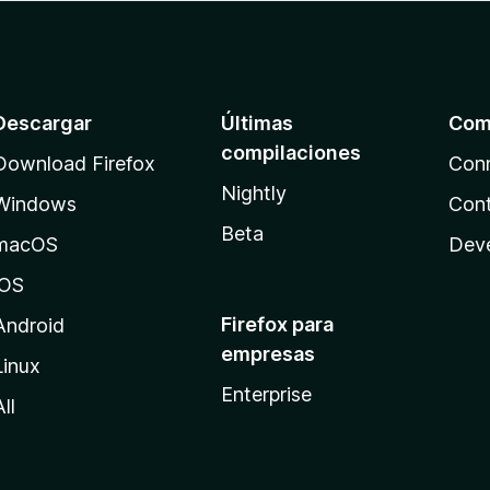
Descargar
Últimas
Com
compilaciones
Download Firefox
Con
Nightly
Windows
Cont
Beta
macOS
Dev
iOS
Firefox para
Android
empresas
Linux
Enterprise
All