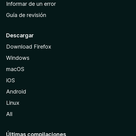
n
Informar de un error
i
Guía de revisión
c
i
o
Descargar
d
Download Firefox
e
Windows
M
o
macOS
z
iOS
i
l
Android
l
Linux
a
All
Últimas compilaciones