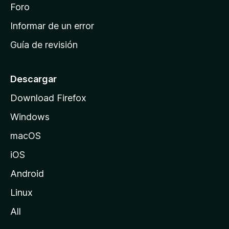
i
Foro
s
n
Informar de un error
i
Guía de revisión
c
i
o
Descargar
d
Download Firefox
e
Windows
M
o
macOS
z
iOS
i
l
Android
l
Linux
a
All