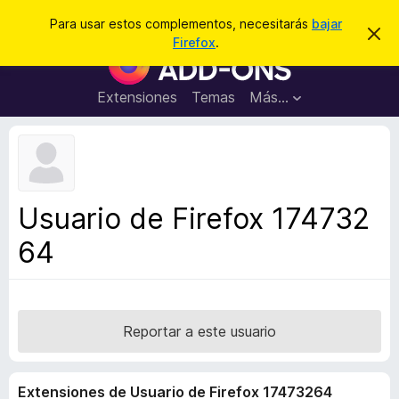
B
Conectarse
Para usar estos complementos, necesitarás
bajar
I
u
Firefox
.
g
B
s
n
u
o
c
r
s
Extensiones
Temas
Más...
a
a
c
r
r
e
a
s
d
t
e
o
a
r
v
Usuario de Firefox 174732
i
d
s
64
e
o
c
o
m
p
Reportar a este usuario
l
e
Extensiones de Usuario de Firefox 17473264
m