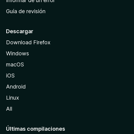
Informar de un error
i
Guía de revisión
c
i
o
Descargar
d
Download Firefox
e
Windows
M
o
macOS
z
iOS
i
l
Android
l
Linux
a
All
Últimas compilaciones