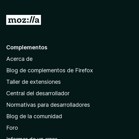
e
n
I
t
r
o
a
s
p
l
Complementos
a
a
r
Acerca de
p
a
á
Blog de complementos de Firefox
F
g
i
Taller de extensiones
i
r
Central del desarrollador
n
e
a
f
Normativas para desarrolladores
o
d
Blog de la comunidad
x
e
i
Foro
n