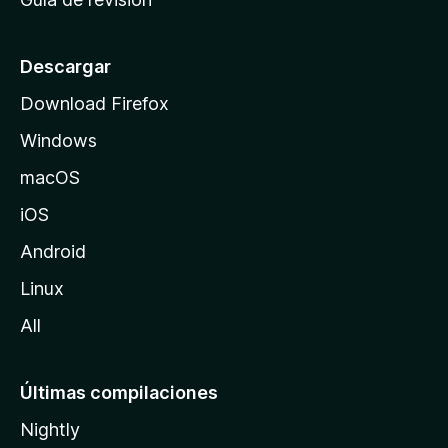
c
i
o
Descargar
d
Download Firefox
e
Windows
M
o
macOS
z
iOS
i
l
Android
l
Linux
a
All
Últimas compilaciones
Nightly