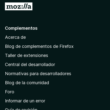
e
I
n
r
t
a
o
l
Complementos
s
a
p
Acerca de
p
a
á
r
Blog de complementos de Firefox
a
g
Taller de extensiones
F
i
i
Central del desarrollador
n
r
a
Normativas para desarrolladores
e
d
f
Blog de la comunidad
e
o
i
Foro
x
n
Informar de un error
i
Guía de revisión