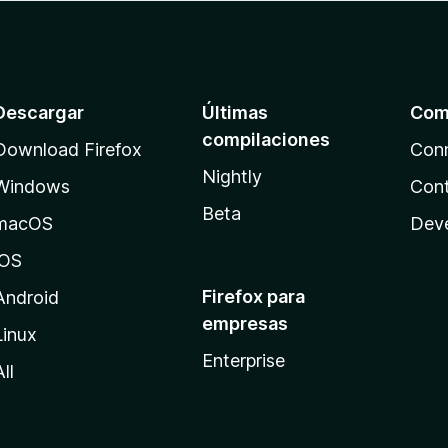
Descargar
Últimas
Com
compilaciones
Download Firefox
Con
Nightly
Windows
Cont
Beta
macOS
Dev
iOS
Firefox para
Android
empresas
Linux
Enterprise
All