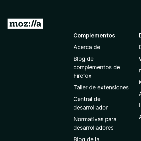
e
n
t
I
o
r
Complementos
s
a
p
Acerca de
l
a
a
r
Blog de
p
a
complementos de
F
á
Firefox
i
g
Taller de extensiones
r
i
e
n
Central del
f
a
desarrollador
o
d
x
Normativas para
e
desarrolladores
i
Blog de la