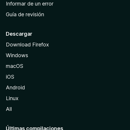
n
Informar de un error
i
Guía de revisión
c
i
o
Descargar
d
Download Firefox
e
Windows
M
o
macOS
z
iOS
i
l
Android
l
Linux
a
All
Últimas compilaciones