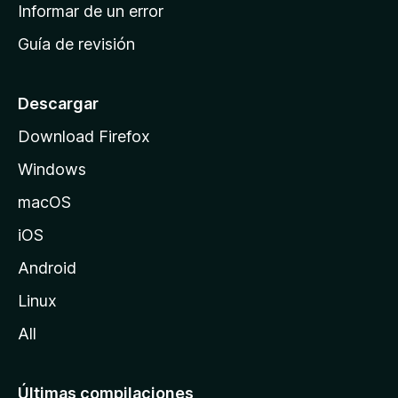
n
Informar de un error
i
Guía de revisión
c
i
o
Descargar
d
Download Firefox
e
Windows
M
o
macOS
z
iOS
i
l
Android
l
Linux
a
All
Últimas compilaciones