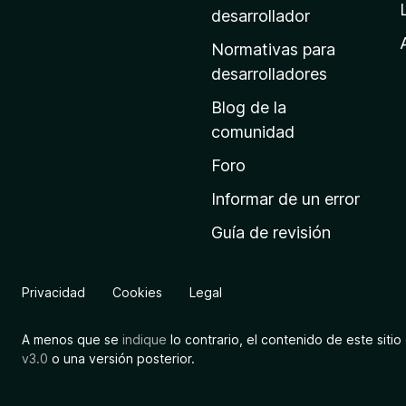
a
desarrollador
d
Normativas para
e
desarrolladores
i
Blog de la
n
comunidad
i
c
Foro
i
Informar de un error
o
Guía de revisión
d
e
M
Privacidad
Cookies
Legal
o
z
A menos que se
indique
lo contrario, el contenido de este sitio 
i
v3.0
o una versión posterior.
l