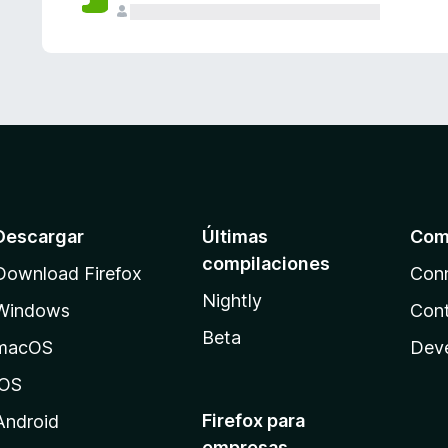
Descargar
Últimas
Com
compilaciones
Download Firefox
Con
Nightly
Windows
Cont
Beta
macOS
Dev
iOS
Firefox para
Android
empresas