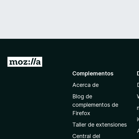
I
r
Complementos
a
Acerca de
l
a
Blog de
p
complementos de
á
Firefox
g
Taller de extensiones
i
n
Central del