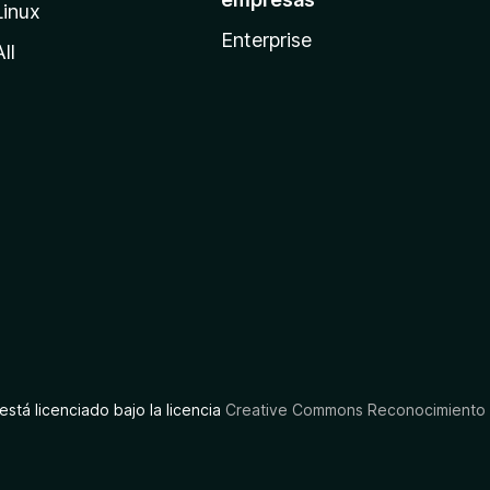
Linux
Enterprise
All
está licenciado bajo la licencia
Creative Commons Reconocimiento C