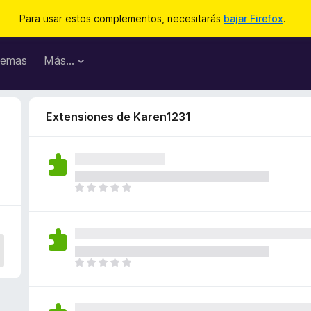
Para usar estos complementos, necesitarás
bajar Firefox
.
emas
Más...
Extensiones de Karen1231
T
o
d
a
v
í
T
a
o
n
d
o
a