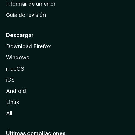
n
Informar de un error
i
Guía de revisión
c
i
o
Descargar
d
Download Firefox
e
Windows
M
o
macOS
z
iOS
i
l
Android
l
Linux
a
All
Últimas compilaciones