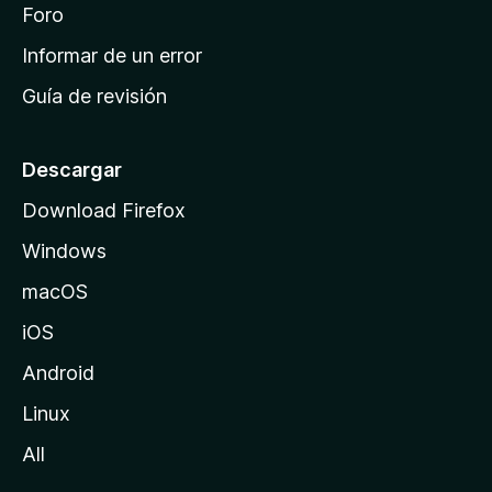
i
Foro
s
n
Informar de un error
i
Guía de revisión
c
i
o
Descargar
d
Download Firefox
e
Windows
M
o
macOS
z
iOS
i
l
Android
l
Linux
a
All