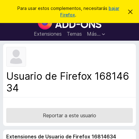
B
Conectarse
Para usar estos complementos, necesitarás
bajar
I
u
Firefox
.
g
B
s
n
u
o
c
r
s
Extensiones
Temas
Más...
a
a
c
r
r
e
a
s
d
t
e
o
a
r
v
Usuario de Firefox 168146
i
d
s
34
e
o
c
o
m
p
Reportar a este usuario
l
e
Extensiones de Usuario de Firefox 16814634
m