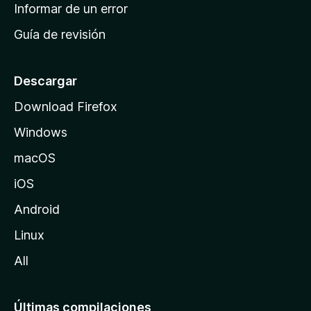
n
Informar de un error
i
Guía de revisión
c
i
o
Descargar
d
Download Firefox
e
Windows
M
o
macOS
z
iOS
i
l
Android
l
Linux
a
All
Últimas compilaciones