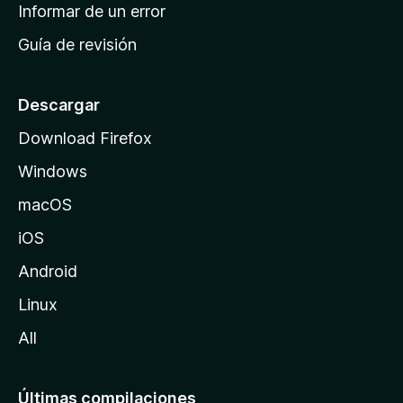
n
Informar de un error
i
Guía de revisión
c
i
o
Descargar
d
Download Firefox
e
Windows
M
o
macOS
z
iOS
i
l
Android
l
Linux
a
All
Últimas compilaciones