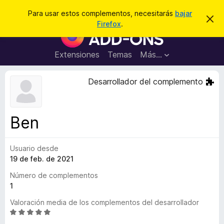
B
Conectarse
Para usar estos complementos, necesitarás
bajar
I
u
Firefox
.
g
B
s
n
u
o
c
r
s
Extensiones
Temas
Más...
a
a
c
r
r
e
a
Desarrollador del complemento
s
d
t
e
o
a
r
v
Ben
i
d
s
e
o
Usuario desde
c
19 de feb. de 2021
o
m
Número de complementos
p
1
l
Valoración media de los complementos del desarrollador
e
S
m
e