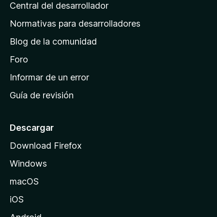
s
Central del desarrollador
n
c
i
a
Normativas para desarrolladores
o
d
n
Blog de la comunidad
e
e
i
Foro
s
n
Informar de un error
i
Guía de revisión
c
i
o
Descargar
d
Download Firefox
e
Windows
M
o
macOS
z
iOS
i
l