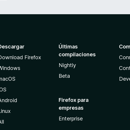
Descargar
Últimas
Com
compilaciones
Download Firefox
Con
Nightly
Windows
Cont
Beta
macOS
Dev
iOS
Firefox para
Android
empresas
Linux
Enterprise
All