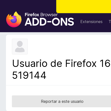
B
u
Extensiones
T
s
c
a
d
o
r
Usuario de Firefox 16
d
e
519144
c
o
m
p
l
Reportar a este usuario
e
m