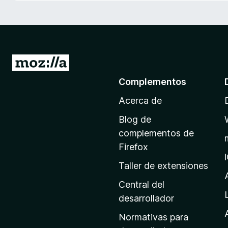
e
n
t
o
s
I
p
r
Complementos
a
a
r
Acerca de
l
a
a
F
Blog de
p
i
complementos de
r
á
Firefox
e
g
Taller de extensiones
f
i
o
n
Central del
x
a
desarrollador
d
Normativas para
e