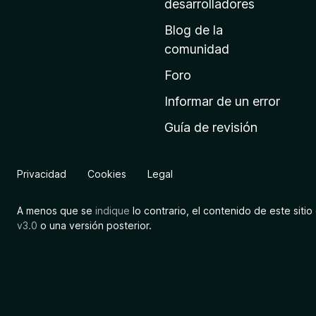
desarrolladores
i
Blog de la
n
comunidad
i
c
Foro
i
Informar de un error
o
Guía de revisión
d
e
M
Privacidad
Cookies
Legal
o
z
A menos que se
indique
lo contrario, el contenido de este sitio 
i
v3.0
o una versión posterior.
l
l
a