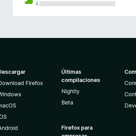
Descargar
Últimas
Com
compilaciones
Download Firefox
Con
Nightly
Windows
Cont
Beta
macOS
Dev
iOS
Firefox para
Android
empresas