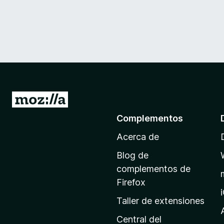
I
r
Complementos
a
Acerca de
l
a
Blog de
p
complementos de
á
Firefox
g
Taller de extensiones
i
n
Central del