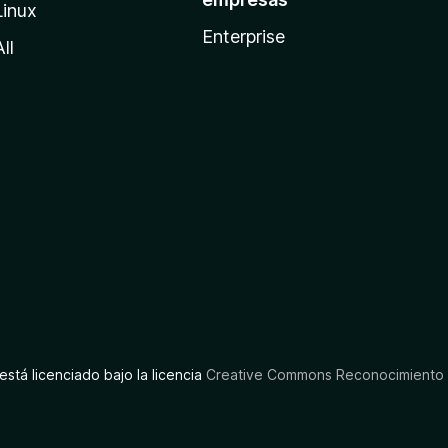
Linux
Enterprise
All
está licenciado bajo la licencia
Creative Commons Reconocimiento C