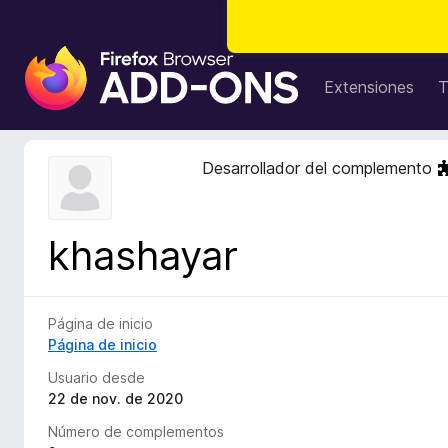
B
u
Extensiones
T
s
c
a
Desarrollador del complemento
d
o
r
khashayar
d
e
c
o
Página de inicio
m
Página de inicio
p
Usuario desde
l
22 de nov. de 2020
e
Número de complementos
m