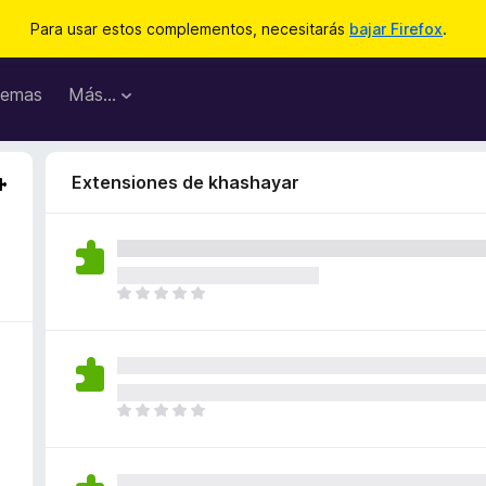
Para usar estos complementos, necesitarás
bajar Firefox
.
emas
Más...
Extensiones de khashayar
T
o
d
a
v
í
T
a
o
n
d
o
a