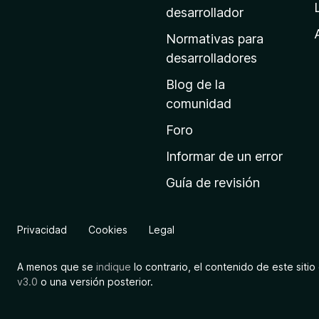
a
desarrollador
d
Normativas para
e
desarrolladores
i
Blog de la
n
comunidad
i
c
Foro
i
Informar de un error
o
Guía de revisión
d
e
M
Privacidad
Cookies
Legal
o
z
A menos que se
indique
lo contrario, el contenido de este sitio 
i
v3.0
o una versión posterior.
l