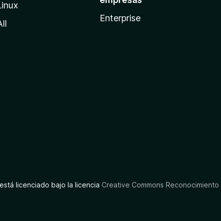
Linux
Enterprise
All
está licenciado bajo la licencia
Creative Commons Reconocimiento C