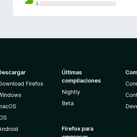
Descargar
Últimas
Com
compilaciones
Download Firefox
Con
Nightly
Windows
Cont
Beta
macOS
Dev
iOS
Firefox para
Android
empresas