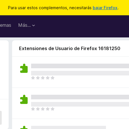
Para usar estos complementos, necesitarás
bajar Firefox
.
emas
Más...
Extensiones de Usuario de Firefox 16181250
T
o
d
a
v
í
T
a
o
n
d
o
a