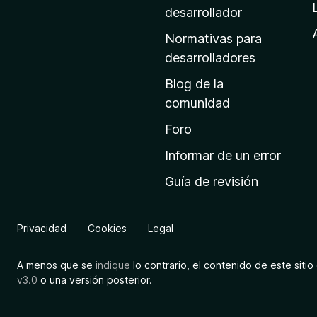
a
desarrollador
d
Normativas para
e
desarrolladores
i
Blog de la
n
comunidad
i
c
Foro
i
Informar de un error
o
Guía de revisión
d
e
M
Privacidad
Cookies
Legal
o
z
A menos que se
indique
lo contrario, el contenido de este sitio 
i
v3.0
o una versión posterior.
l