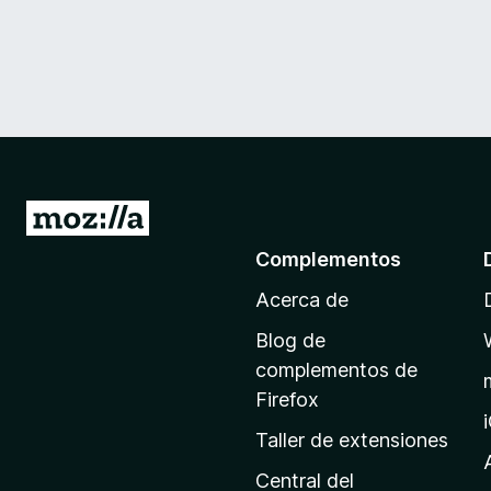
I
r
Complementos
a
Acerca de
l
a
Blog de
p
complementos de
á
Firefox
g
Taller de extensiones
i
n
Central del