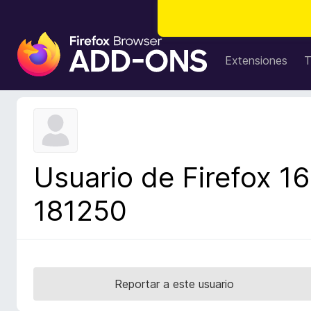
B
u
Extensiones
T
s
c
a
d
o
r
Usuario de Firefox 16
d
e
181250
c
o
m
p
l
Reportar a este usuario
e
m