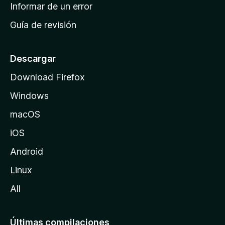
n
Informar de un error
i
Guía de revisión
c
i
o
Descargar
d
Download Firefox
e
Windows
M
o
macOS
z
iOS
i
l
Android
l
Linux
a
All
Últimas compilaciones