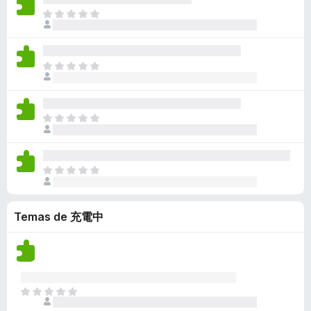
a
a
a
n
l
n
T
c
y
v
e
o
o
o
i
v
í
s
r
h
d
o
a
a
a
a
a
n
l
n
T
c
y
v
e
o
o
o
i
v
í
s
r
h
d
o
a
a
a
a
a
n
l
n
T
c
y
v
e
o
o
o
i
v
í
s
r
h
d
o
a
a
a
a
a
n
l
n
T
c
y
v
e
o
o
o
i
v
í
s
r
h
d
o
a
a
a
a
Temas de 充電中
a
n
l
n
c
y
v
e
o
o
i
v
í
s
r
h
o
a
a
a
a
n
l
n
c
y
e
o
o
i
T
v
s
r
h
o
o
a