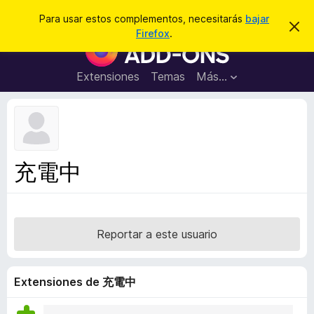
B
Conectarse
Para usar estos complementos, necesitarás
bajar
I
u
Firefox
.
g
B
s
n
u
o
c
r
s
Extensiones
Temas
Más...
a
a
c
r
r
e
a
s
d
t
e
o
a
r
v
充電中
i
d
s
e
o
c
o
Reportar a este usuario
m
p
l
Extensiones de 充電中
e
m