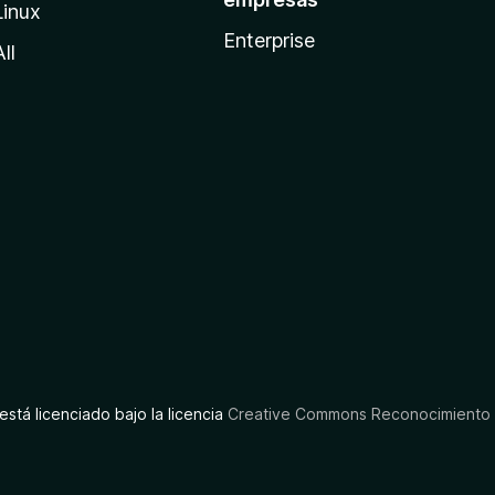
Linux
Enterprise
All
está licenciado bajo la licencia
Creative Commons Reconocimiento C