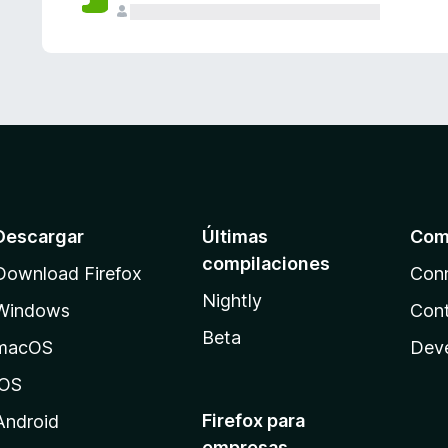
Descargar
Últimas
Com
compilaciones
Download Firefox
Con
Nightly
Windows
Cont
Beta
macOS
Dev
iOS
Firefox para
Android
empresas