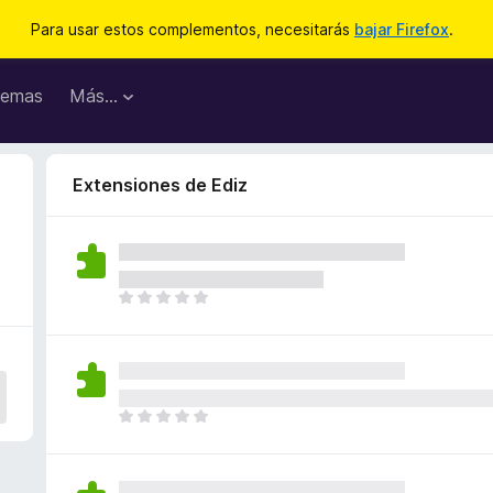
Para usar estos complementos, necesitarás
bajar Firefox
.
emas
Más...
Extensiones de Ediz
T
o
d
a
v
í
T
a
o
n
d
o
a