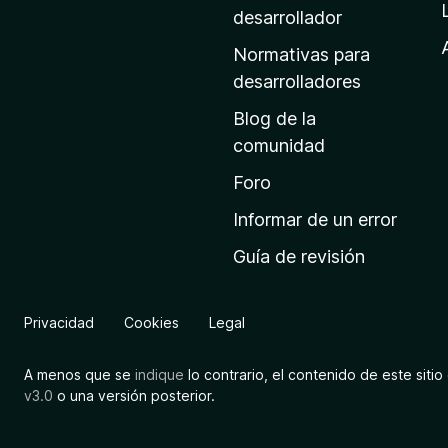
a
desarrollador
d
Normativas para
e
desarrolladores
i
Blog de la
n
comunidad
i
c
Foro
i
Informar de un error
o
Guía de revisión
d
e
M
Privacidad
Cookies
Legal
o
z
A menos que se
indique
lo contrario, el contenido de este sitio 
i
v3.0
o una versión posterior.
l