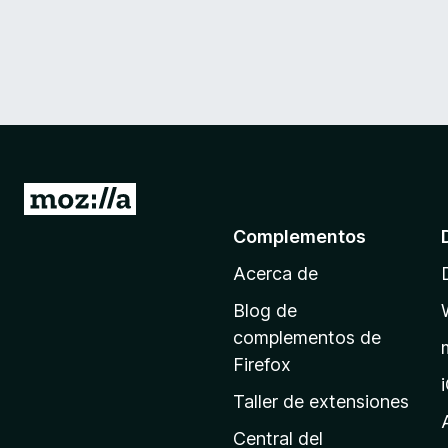
I
r
Complementos
a
Acerca de
l
a
Blog de
p
complementos de
á
Firefox
g
Taller de extensiones
i
n
Central del