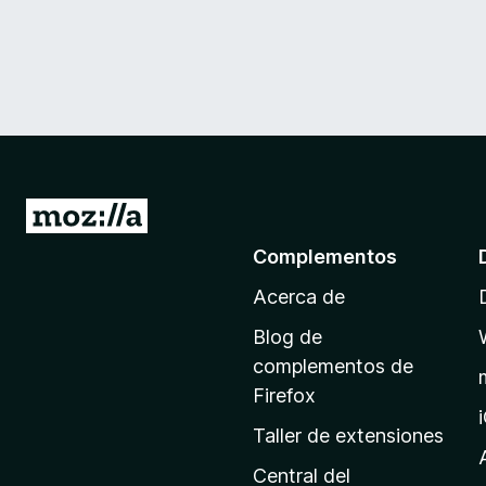
I
r
Complementos
a
Acerca de
l
a
Blog de
p
complementos de
á
Firefox
g
Taller de extensiones
i
n
Central del