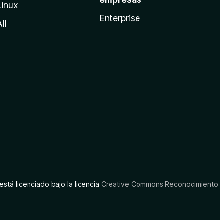
Linux
Enterprise
All
está licenciado bajo la licencia
Creative Commons Reconocimiento C