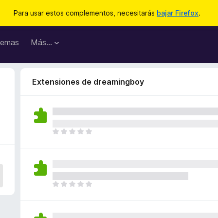
Para usar estos complementos, necesitarás
bajar Firefox
.
emas
Más...
Extensiones de dreamingboy
T
o
d
a
v
í
T
a
o
n
d
o
a