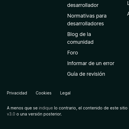
a
desarrollador
d
Normativas para
e
desarrolladores
i
Blog de la
n
comunidad
i
c
Foro
i
Informar de un error
o
Guía de revisión
d
e
M
Privacidad
Cookies
Legal
o
z
A menos que se
indique
lo contrario, el contenido de este sitio 
i
v3.0
o una versión posterior.
l