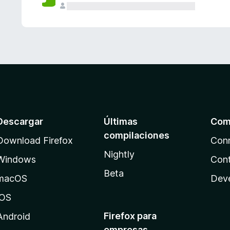
Descargar
Últimas
Com
compilaciones
Download Firefox
Con
Nightly
Windows
Cont
Beta
macOS
Dev
iOS
Firefox para
Android
empresas