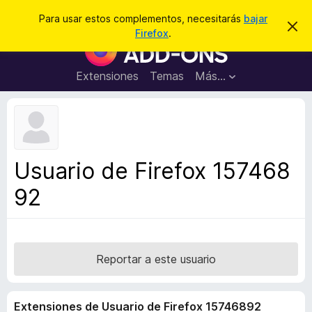
B
Conectarse
Para usar estos complementos, necesitarás
bajar
I
u
Firefox
.
g
B
s
n
u
o
c
r
s
Extensiones
Temas
Más...
a
a
c
r
r
e
a
s
d
t
e
o
a
r
v
Usuario de Firefox 157468
i
d
s
92
e
o
c
o
m
p
Reportar a este usuario
l
e
Extensiones de Usuario de Firefox 15746892
m