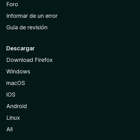
i
Foro
s
n
Informar de un error
i
Guía de revisión
c
i
o
Descargar
d
Download Firefox
e
Windows
M
o
macOS
z
iOS
i
l
Android
l
Linux
a
All