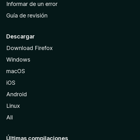
n
Informar de un error
i
Guía de revisión
c
i
o
Descargar
d
Download Firefox
e
Windows
M
o
macOS
z
iOS
i
l
Android
l
Linux
a
All
Últimas compilaciones