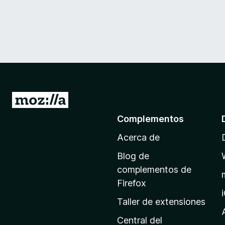
I
r
Complementos
a
Acerca de
l
a
Blog de
p
complementos de
á
Firefox
g
Taller de extensiones
i
n
Central del