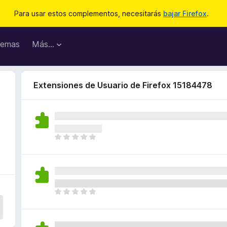
Para usar estos complementos, necesitarás
bajar Firefox
.
emas
Más...
Extensiones de Usuario de Firefox 15184478
T
o
d
a
v
í
T
a
o
n
d
o
a