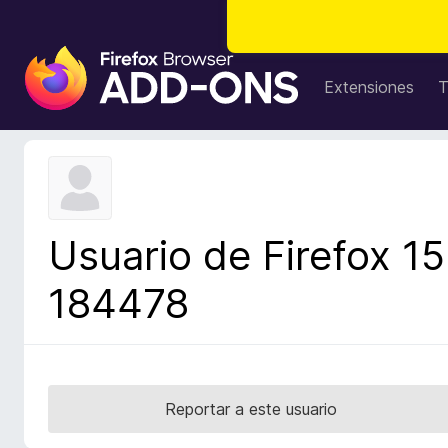
B
u
Extensiones
T
s
c
a
d
o
r
Usuario de Firefox 15
d
e
184478
c
o
m
p
l
Reportar a este usuario
e
m