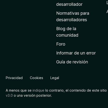
a
desarrollador
d
Normativas para
e
desarrolladores
i
Blog de la
n
comunidad
i
c
Foro
i
Informar de un error
o
Guía de revisión
d
e
M
Privacidad
Cookies
Legal
o
z
A menos que se
indique
lo contrario, el contenido de este sitio 
i
v3.0
o una versión posterior.
l