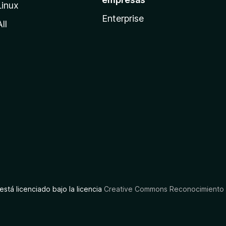
Linux
Enterprise
All
está licenciado bajo la licencia
Creative Commons Reconocimiento C