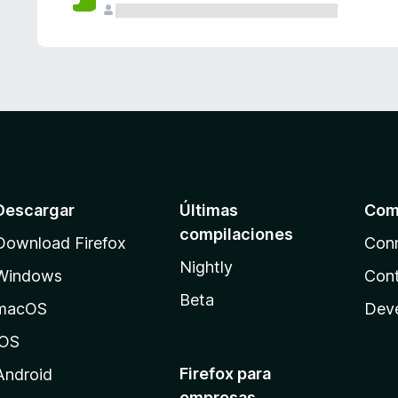
Descargar
Últimas
Com
compilaciones
Download Firefox
Con
Nightly
Windows
Cont
Beta
macOS
Dev
iOS
Firefox para
Android
empresas