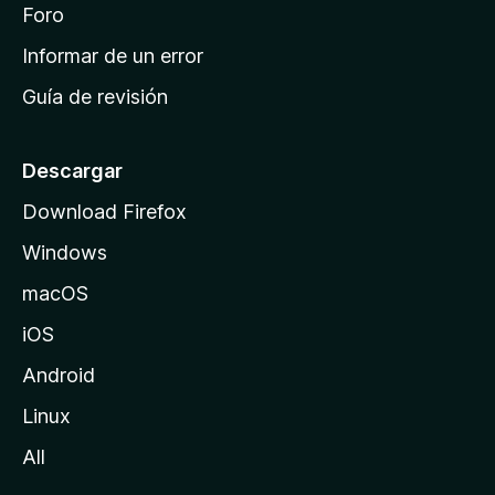
i
Foro
s
n
Informar de un error
i
Guía de revisión
c
i
o
Descargar
d
Download Firefox
e
Windows
M
o
macOS
z
iOS
i
l
Android
l
Linux
a
All