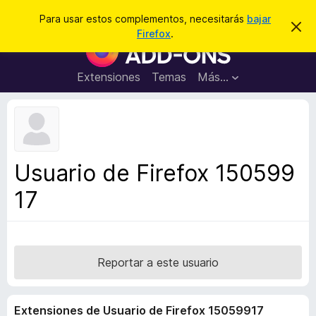
B
Conectarse
Para usar estos complementos, necesitarás
bajar
I
u
Firefox
.
g
B
s
n
u
o
c
r
s
Extensiones
Temas
Más...
a
a
c
r
r
e
a
s
d
t
e
o
a
r
v
Usuario de Firefox 150599
i
d
s
17
e
o
c
o
m
p
Reportar a este usuario
l
e
Extensiones de Usuario de Firefox 15059917
m