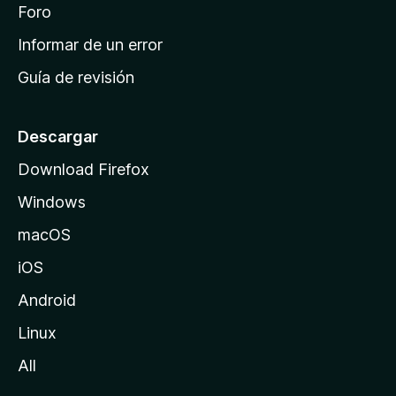
i
Foro
s
n
Informar de un error
i
Guía de revisión
c
i
o
Descargar
d
Download Firefox
e
Windows
M
o
macOS
z
iOS
i
l
Android
l
Linux
a
All