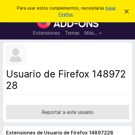
B
Conectarse
Para usar estos complementos, necesitarás
bajar
I
u
Firefox
.
g
B
s
n
u
o
c
r
s
Extensiones
Temas
Más...
a
a
c
r
r
e
a
s
d
t
e
o
a
r
v
Usuario de Firefox 148972
i
d
s
28
e
o
c
o
m
p
Reportar a este usuario
l
e
Extensiones de Usuario de Firefox 14897228
m