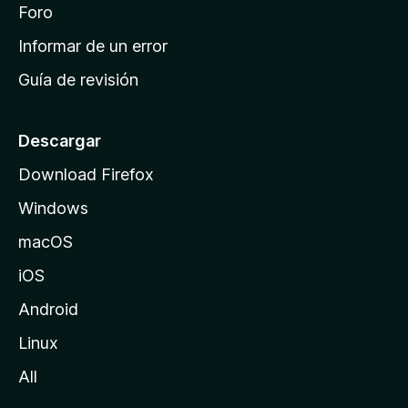
i
Foro
s
n
Informar de un error
i
Guía de revisión
c
i
o
Descargar
d
Download Firefox
e
Windows
M
o
macOS
z
iOS
i
l
Android
l
Linux
a
All