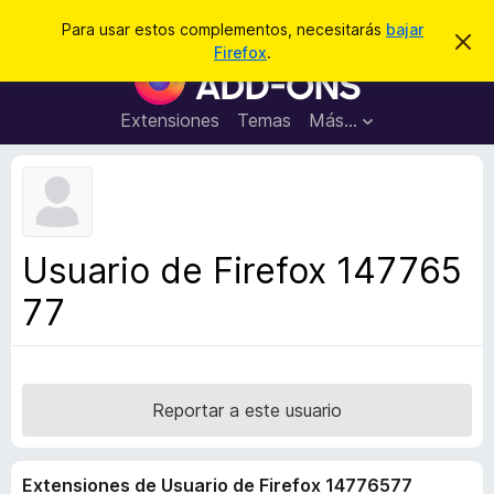
B
Conectarse
Para usar estos complementos, necesitarás
bajar
I
u
Firefox
.
g
B
s
n
u
o
c
r
s
Extensiones
Temas
Más...
a
a
c
r
r
e
a
s
d
t
e
o
a
r
v
Usuario de Firefox 147765
i
d
s
77
e
o
c
o
m
p
Reportar a este usuario
l
e
Extensiones de Usuario de Firefox 14776577
m