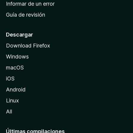
n
Informar de un error
i
Guía de revisión
c
i
o
Descargar
d
Download Firefox
e
Windows
M
o
macOS
z
iOS
i
l
Android
l
Linux
a
All
Últimas compilaciones