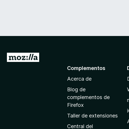
I
r
Complementos
a
Acerca de
l
a
Blog de
p
complementos de
á
Firefox
g
Taller de extensiones
i
n
Central del