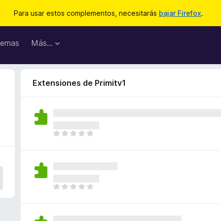
Para usar estos complementos, necesitarás
bajar Firefox
.
emas
Más...
Extensiones de Primitv1
T
o
d
a
v
í
T
a
o
n
d
o
a