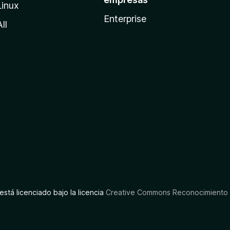
Linux
Enterprise
All
está licenciado bajo la licencia
Creative Commons Reconocimiento C