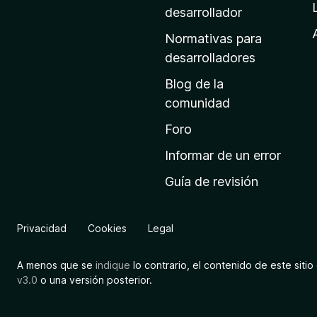
a
desarrollador
d
Normativas para
e
desarrolladores
i
Blog de la
n
comunidad
i
c
Foro
i
Informar de un error
o
Guía de revisión
d
e
M
Privacidad
Cookies
Legal
o
z
A menos que se
indique
lo contrario, el contenido de este sitio 
i
v3.0
o una versión posterior.
l