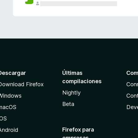
Descargar
Últimas
Com
compilaciones
Download Firefox
Con
Nightly
Windows
Cont
Beta
macOS
Dev
iOS
Firefox para
Android
empresas