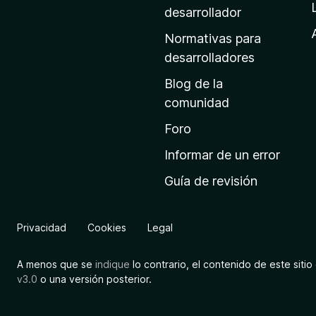
a
desarrollador
d
Normativas para
e
desarrolladores
i
Blog de la
n
comunidad
i
c
Foro
i
Informar de un error
o
Guía de revisión
d
e
M
Privacidad
Cookies
Legal
o
z
A menos que se
indique
lo contrario, el contenido de este sitio 
i
v3.0
o una versión posterior.
l