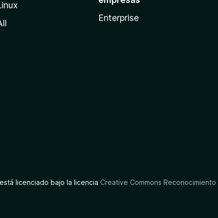
Linux
Enterprise
All
está licenciado bajo la licencia
Creative Commons Reconocimiento C