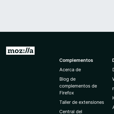
I
r
Complementos
a
Acerca de
l
a
Blog de
p
complementos de
á
Firefox
g
Taller de extensiones
i
n
Central del