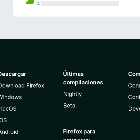
Descargar
Últimas
Com
compilaciones
Download Firefox
Con
Nightly
Windows
Cont
Beta
macOS
Dev
iOS
Firefox para
Android
empresas