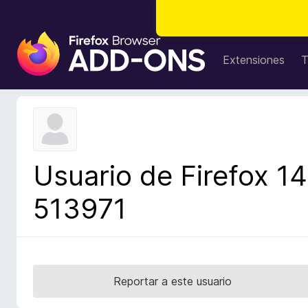
B
u
Extensiones
T
s
c
a
d
o
r
Usuario de Firefox 14
d
e
513971
c
o
m
p
l
Reportar a este usuario
e
m