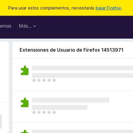
Para usar estos complementos, necesitarás
bajar Firefox
.
emas
Más...
Extensiones de Usuario de Firefox 14513971
T
o
d
a
v
í
T
a
o
n
d
o
a