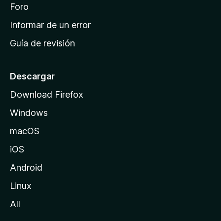
i
Foro
s
n
Informar de un error
i
Guía de revisión
c
i
o
Descargar
d
Download Firefox
e
Windows
M
o
macOS
z
iOS
i
l
Android
l
Linux
a
All