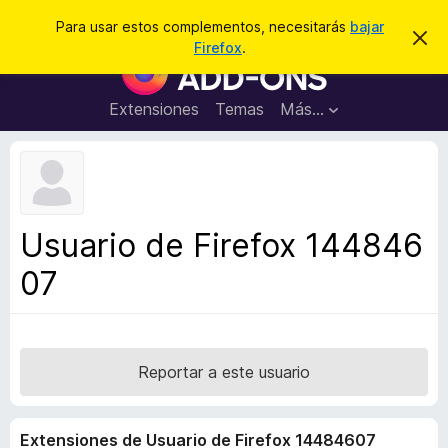
B
Conectarse
Para usar estos complementos, necesitarás
bajar
I
u
Firefox
.
g
B
s
n
u
o
c
r
s
Extensiones
Temas
Más...
a
a
c
r
r
e
a
s
d
t
e
o
a
r
v
Usuario de Firefox 144846
i
d
s
07
e
o
c
o
m
p
Reportar a este usuario
l
e
Extensiones de Usuario de Firefox 14484607
m