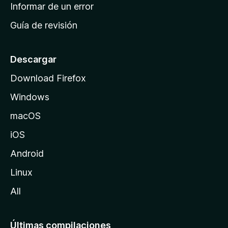
n
Informar de un error
i
Guía de revisión
c
i
o
Descargar
d
Download Firefox
e
Windows
M
o
macOS
z
iOS
i
l
Android
l
Linux
a
All
Últimas compilaciones