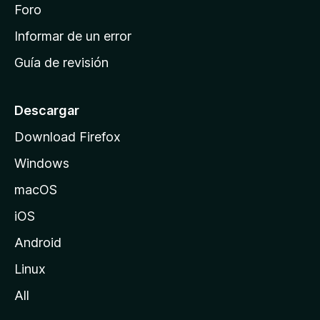
i
Foro
s
n
Informar de un error
i
Guía de revisión
c
i
o
Descargar
d
Download Firefox
e
Windows
M
o
macOS
z
iOS
i
l
Android
l
Linux
a
All