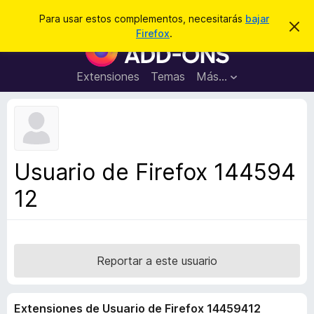
B
Conectarse
Para usar estos complementos, necesitarás
bajar
I
u
Firefox
.
g
B
s
n
u
o
c
r
s
Extensiones
Temas
Más...
a
a
c
r
r
e
a
s
d
t
e
o
a
r
v
Usuario de Firefox 144594
i
d
s
12
e
o
c
o
m
p
Reportar a este usuario
l
e
Extensiones de Usuario de Firefox 14459412
m