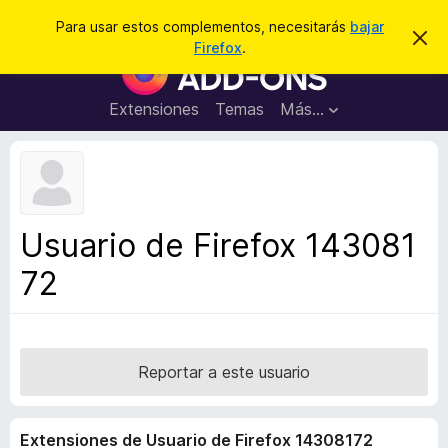
B
Conectarse
Para usar estos complementos, necesitarás
bajar
I
u
Firefox
.
g
B
s
n
u
o
c
r
s
Extensiones
Temas
Más...
a
a
c
r
r
e
a
s
d
t
e
o
a
r
v
Usuario de Firefox 143081
i
d
s
72
e
o
c
o
m
p
Reportar a este usuario
l
e
Extensiones de Usuario de Firefox 14308172
m