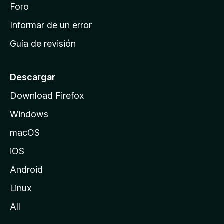
i
Foro
s
n
Informar de un error
i
Guía de revisión
c
i
o
Descargar
d
Download Firefox
e
Windows
M
o
macOS
z
iOS
i
l
Android
l
Linux
a
All