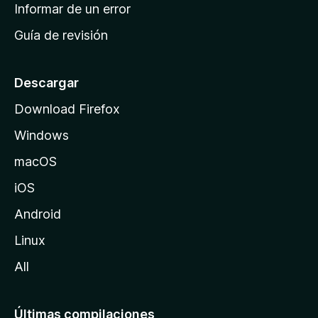
n
Informar de un error
i
Guía de revisión
c
i
o
Descargar
d
Download Firefox
e
Windows
M
o
macOS
z
iOS
i
l
Android
l
Linux
a
All
Últimas compilaciones