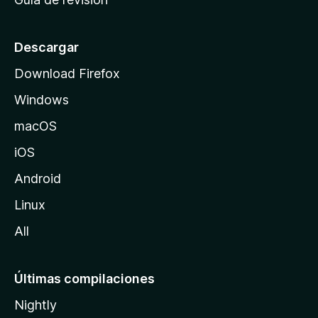
c
i
o
Descargar
d
Download Firefox
e
Windows
M
o
macOS
z
iOS
i
l
Android
l
Linux
a
All
Últimas compilaciones
Nightly