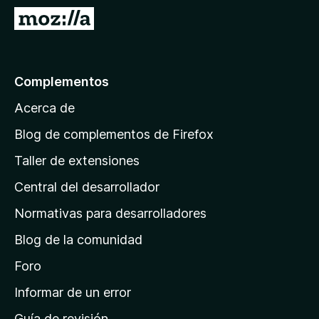
e
I
n
r
t
a
o
l
Complementos
s
a
p
Acerca de
p
a
á
r
Blog de complementos de Firefox
a
g
Taller de extensiones
F
i
i
Central del desarrollador
n
r
a
Normativas para desarrolladores
e
d
f
Blog de la comunidad
e
o
i
Foro
x
n
Informar de un error
i
Guía de revisión