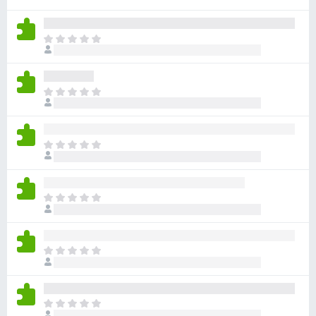
e
n
T
t
o
o
d
s
a
T
p
v
o
a
í
d
a
r
a
n
T
a
v
o
o
F
í
h
d
i
a
a
a
n
r
T
y
v
o
o
e
v
í
h
d
f
a
a
a
a
l
o
n
T
y
v
o
o
x
o
v
í
r
h
d
a
a
a
a
a
l
n
T
c
y
v
o