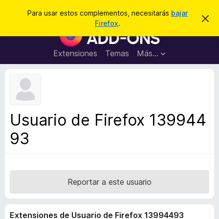
B
Conectarse
Para usar estos complementos, necesitarás
bajar
I
u
Firefox
.
g
B
s
n
u
o
c
r
s
Extensiones
Temas
Más...
a
a
c
r
r
e
a
s
d
t
e
o
a
r
v
Usuario de Firefox 139944
i
d
s
93
e
o
c
o
m
p
Reportar a este usuario
l
e
Extensiones de Usuario de Firefox 13994493
m