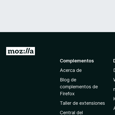
I
r
Complementos
a
Acerca de
l
a
Blog de
p
complementos de
á
Firefox
g
Taller de extensiones
i
n
Central del