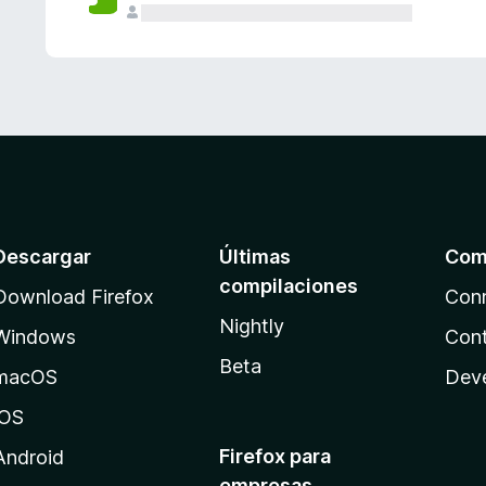
Descargar
Últimas
Com
compilaciones
Download Firefox
Con
Nightly
Windows
Cont
Beta
macOS
Dev
iOS
Firefox para
Android
empresas