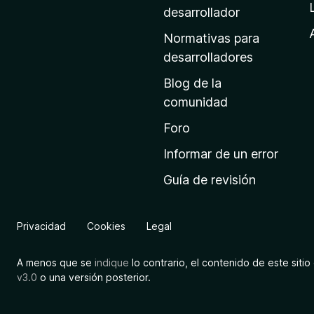
a
desarrollador
d
Normativas para
e
desarrolladores
i
Blog de la
n
comunidad
i
c
Foro
i
Informar de un error
o
Guía de revisión
d
e
M
Privacidad
Cookies
Legal
o
z
A menos que se
indique
lo contrario, el contenido de este sitio 
i
v3.0
o una versión posterior.
l